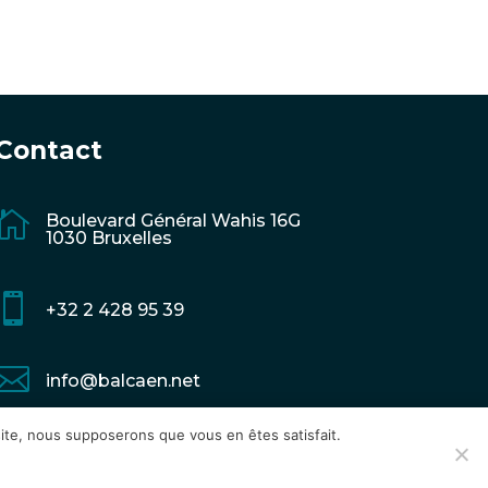
Contact

Boulevard Général Wahis 16G
1030 Bruxelles

+32 2 428 95 39

info@balcaen.net
 site, nous supposerons que vous en êtes satisfait.